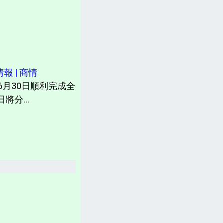
計畫書、常見問題、聲明
台灣「各縣市新聞網」
分類新聞區
 | 商情
相關資訊(日曆、法規、辭典、航班等)
月30日順利完成全
將分...