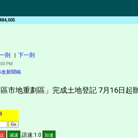
484,005
一則
|
下一則
:00 PM
修改新聞稿
區市地重劃區」完成土地登記 7月16日起辦
冊
語速:1.0
止
減速
加速