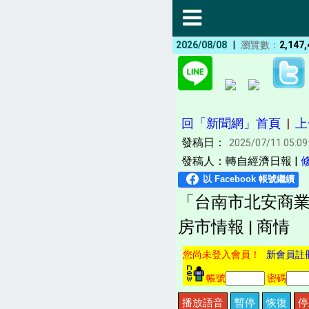
|
2026/08/08
瀏覽數：
2,147,
回「新聞網」首頁
|
上
發稿日：
2025/07/11 05:09
發稿人：轉自經濟日報 |
「台南市北安商業
房市情報 | 商情
您尚未登入會員！
新會員註
帳號
密碼
播放語音
暫停
恢復
停