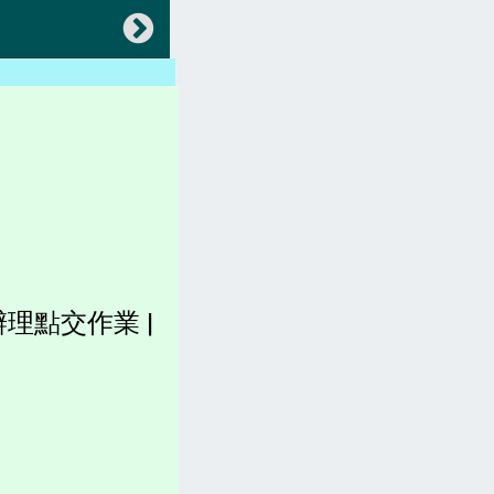
返回
會員專區
中央法規(都更危老)
地方法規(都更危老)
各縣市都更、建築法規)
稅賦(房屋稅、土地增值稅)
理點交作業 |
容積圖表
各縣市官網(都更危老)
坪數計算、造價、收費
都更。土地。查詢