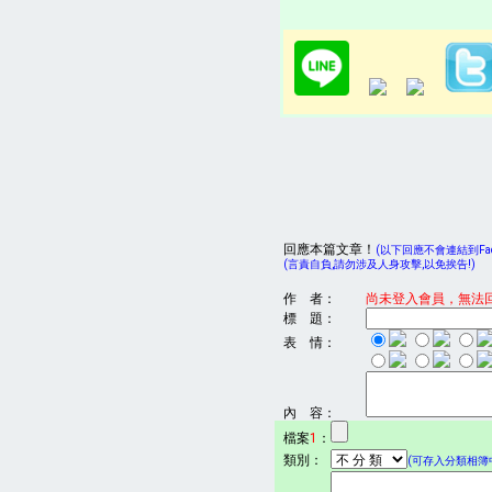
回應本篇文章！
(以下回應不會連結到Face
(言責自負,請勿涉及人身攻擊,以免挨告!)
作 者：
尚未登入會員，無法
標 題：
表 情：
內 容：
檔案
1
：
類別：
(可存入分類相簿中